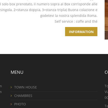
 solo box prenotato, il numero sopra al Box corrisponde alle
 singola, 2=stanza doppia, 3=stanza tripla) Buona colazione e
godetevi la nostra splendida Roma.
Self service : coffe and thé
INFORMATION
MENU
C
on
T
TOWN HOUSE
om
Vi
CHAMBRES
00
PHOTO
T