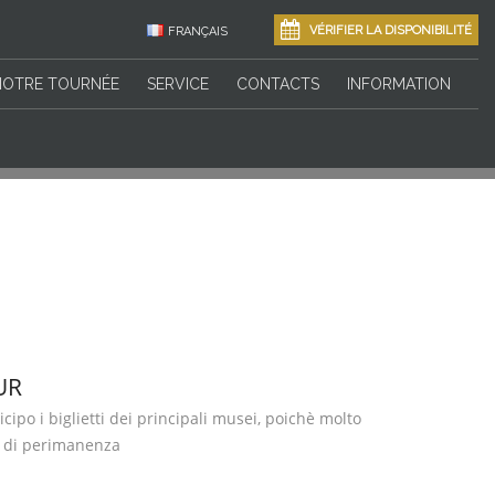
VÉRIFIER LA DISPONIBILITÉ
FRANÇAIS
NOTRE TOURNÉE
SERVICE
CONTACTS
INFORMATION
UR
cipo i biglietti dei principali musei, poichè molto
o di perimanenza