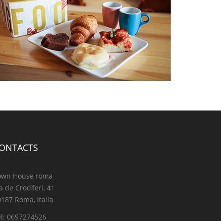
ONTACTS
own House roma
a de Crociferi, 41
187 Roma, Italia
el: 0697274526