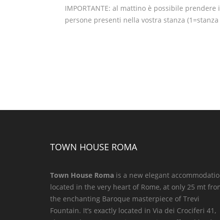
IMPORTANTE: al mattino è possibile prendere il
persone presenti nella vostra stanza (1=stanza
TOWN HOUSE ROMA
Town House Roma
is a new elegant accommodati
located in the very heart of Rome, at only 25 mt fr
the enchanting Baroque masterpiece of Trevi
Fountain. It’s exactly located in Via dei Crociferi 41,