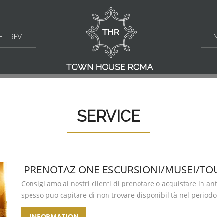
E TREVI
SERVICE
PRENOTAZIONE ESCURSIONI/MUSEI/TO
Consigliamo ai nostri clienti di prenotare o acquistare in anti
spesso puo capitare di non trovare disponibilità nel period
INFORMATION