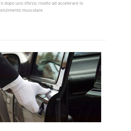
o dopo uno sforzo, rivolto ad accelerare lo
olenzimento muscolare